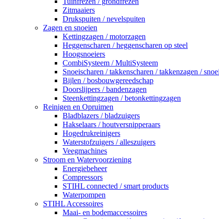
Tuinfrezen / grondfrezen
Zitmaaiers
Drukspuiten / nevelspuiten
Zagen en snoeien
Kettingzagen / motorzagen
Heggenscharen / heggenscharen op steel
Hoogsnoeiers
CombiSysteem / MultiSysteem
Snoeischaren / takkenscharen / takkenzagen / snoe
Bijlen / bosbouwgereedschap
Doorslijpers / bandenzagen
Steenkettingzagen / betonkettingzagen
Reinigen en Opruimen
Bladblazers / bladzuigers
Hakselaars / houtversnipperaars
Hogedrukreinigers
Waterstofzuigers / alleszuigers
Veegmachines
Stroom en Watervoorziening
Energiebeheer
Compressors
STIHL connected / smart products
Waterpompen
STIHL Accessoires
Maai- en bodemaccessoires