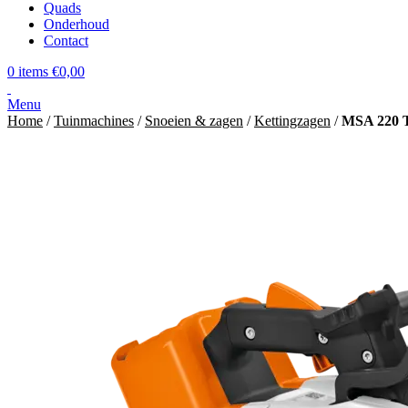
Quads
Onderhoud
Contact
0
items
€
0,00
Menu
Home
/
Tuinmachines
/
Snoeien & zagen
/
Kettingzagen
/
MSA 220 TC