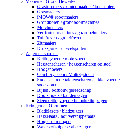
Maaien en Grond Bewerken
Grastrimmers / kantenmaaiers / bosmaaiers
Grasmaaiers
iMOW® robotmaaiers
Grondboren / grondboormachines
Mulchmaaiers
Verticuteermachines / gazonbeluchters
Tuinfrezen / grondfrezen
Zitmaaiers
Drukspuiten / nevelspuiten
Zagen en snoeien
Kettingzagen / motorzagen
Heggenscharen / heggenscharen op steel
Hoogsnoeiers
CombiSysteem / MultiSysteem
Snoeischaren / takkenscharen / takkenzagen /
snoeizagen
Bijlen / bosbouwgereedschap
Doorslijpers / bandenzagen
Steenkettingzagen / betonkettingzagen
Reinigen en Opruimen
Bladblazers / bladzuigers
Hakselaars / houtversnipperaars
Hogedrukreinigers
Waterstofzuigers / alleszuigers