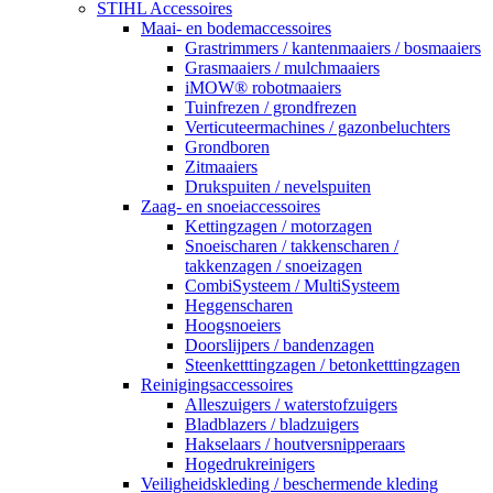
STIHL Accessoires
Maai- en bodemaccessoires
Grastrimmers / kantenmaaiers / bosmaaiers
Grasmaaiers / mulchmaaiers
iMOW® robotmaaiers
Tuinfrezen / grondfrezen
Verticuteermachines / gazonbeluchters
Grondboren
Zitmaaiers
Drukspuiten / nevelspuiten
Zaag- en snoeiaccessoires
Kettingzagen / motorzagen
Snoeischaren / takkenscharen /
takkenzagen / snoeizagen
CombiSysteem / MultiSysteem
Heggenscharen
Hoogsnoeiers
Doorslijpers / bandenzagen
Steenketttingzagen / betonketttingzagen
Reinigingsaccessoires
Alleszuigers / waterstofzuigers
Bladblazers / bladzuigers
Hakselaars / houtversnipperaars
Hogedrukreinigers
Veiligheidskleding / beschermende kleding