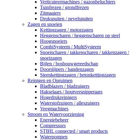
Verticuteermachines / gazonbeluchters
Tuinfrezen / grondfrezen
Zitmaaiers
Drukspuiten / nevelspuiten
Zagen en snoeien
Kettingzagen / motorzagen
Heggenscharen / heggenscharen op steel
Hoogsnoeiers
CombiSysteem / MultiSysteem
Snoeischaren / takkenscharen / takkenzagen /
snoeizagen
Bijlen / bosbouwgereedschap
Doorslijpers / bandenzagen
Steenkettingzagen / betonkettingzagen
Reinigen en Opruimen
Bladblazers / bladzuigers
Hakselaars / houtversnipperaars
Hogedrukreinigers
Waterstofzuigers / alleszuigers
Veegmachines
Stroom en Watervoorziening
Energiebeheer
Compressors
STIHL connected / smart products
Waterpompen