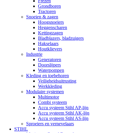
Frezen
Grondboren
Tractoren
Snoeien & zagen
Hoogsnoeiers
Heggenscharen
Kettingzagen
Bladblazers, bladzuigers
Hakselaars
Houtklievers
Industrie
Generatoren
Doorslijpers
Waterpompen
Kleding en toebehoren
Veiligheidsuitrusting
Werkkleding
Modulaire systemen
Multimotor
Combi systeem
Accu systeem Stihl AP-lijn
Accu systeem Stihl AK-lijn
Accu systeem Stihl AS-lijn
Sproeiers en vernevelaars
STIHL