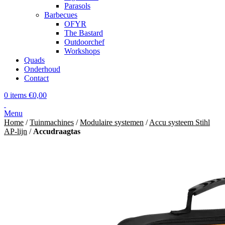
Parasols
Barbecues
OFYR
The Bastard
Outdoorchef
Workshops
Quads
Onderhoud
Contact
0
items
€
0,00
Menu
Home
/
Tuinmachines
/
Modulaire systemen
/
Accu systeem Stihl
AP-lijn
/
Accudraagtas