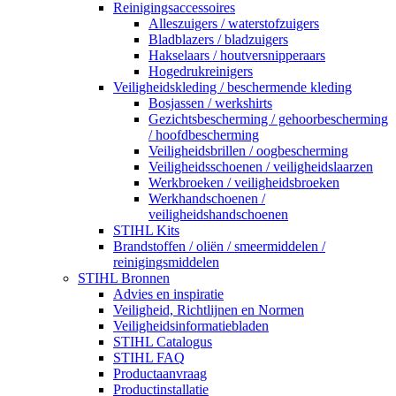
Reinigingsaccessoires
Alleszuigers / waterstofzuigers
Bladblazers / bladzuigers
Hakselaars / houtversnipperaars
Hogedrukreinigers
Veiligheidskleding / beschermende kleding
Bosjassen / werkshirts
Gezichtsbescherming / gehoorbescherming
/ hoofdbescherming
Veiligheidsbrillen / oogbescherming
Veiligheidsschoenen / veiligheidslaarzen
Werkbroeken / veiligheidsbroeken
Werkhandschoenen /
veiligheidshandschoenen
STIHL Kits
Brandstoffen / oliën / smeermiddelen /
reinigingsmiddelen
STIHL Bronnen
Advies en inspiratie
Veiligheid, Richtlijnen en Normen
Veiligheidsinformatiebladen
STIHL Catalogus
STIHL FAQ
Productaanvraag
Productinstallatie