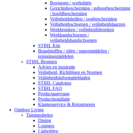
Bosjassen / werkshirts
Gezichtsbescherming / gehoorbescherming
/ hoofdbescherming
Veiligheidsbrillen / oogbescherming
Veiligheidsschoenen / veiligheidslaarzen
Werkbroeken / veiligheidsbroeken
Werkhandschoenen /
veiligheidshandschoenen
STIHL Kits
Brandstoffen / oliën / smeermiddelen /
reinigingsmiddelen
STIHL Bronnen
Advies en inspiratie
Veiligheid, Richtlijnen en Normen
Veiligheidsinformatiebladen
STIHL Catalogus
STIHL FAQ
Productaanvraag
Productinstallatie
Klantenservice & Retourneren
Outdoor Living
Tuinmeubelen
Dining
Lounges
Ligbedden