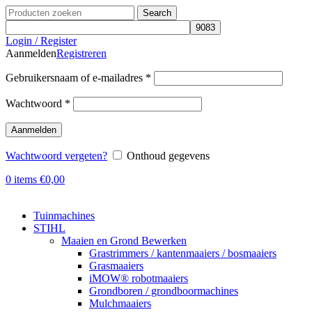
Search
Login / Register
Aanmelden
Registreren
Gebruikersnaam of e-mailadres
*
Wachtwoord
*
Aanmelden
Wachtwoord vergeten?
Onthoud gegevens
0
items
€
0,00
Tuinmachines
STIHL
Maaien en Grond Bewerken
Grastrimmers / kantenmaaiers / bosmaaiers
Grasmaaiers
iMOW® robotmaaiers
Grondboren / grondboormachines
Mulchmaaiers