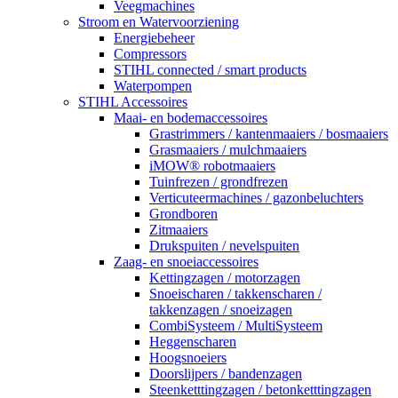
Veegmachines
Stroom en Watervoorziening
Energiebeheer
Compressors
STIHL connected / smart products
Waterpompen
STIHL Accessoires
Maai- en bodemaccessoires
Grastrimmers / kantenmaaiers / bosmaaiers
Grasmaaiers / mulchmaaiers
iMOW® robotmaaiers
Tuinfrezen / grondfrezen
Verticuteermachines / gazonbeluchters
Grondboren
Zitmaaiers
Drukspuiten / nevelspuiten
Zaag- en snoeiaccessoires
Kettingzagen / motorzagen
Snoeischaren / takkenscharen /
takkenzagen / snoeizagen
CombiSysteem / MultiSysteem
Heggenscharen
Hoogsnoeiers
Doorslijpers / bandenzagen
Steenketttingzagen / betonketttingzagen