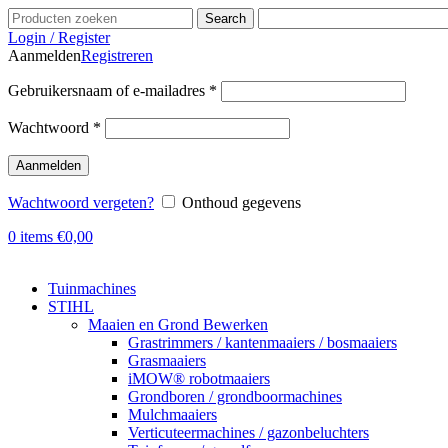
Search
Login / Register
Aanmelden
Registreren
Gebruikersnaam of e-mailadres
*
Wachtwoord
*
Aanmelden
Wachtwoord vergeten?
Onthoud gegevens
0
items
€
0,00
Tuinmachines
STIHL
Maaien en Grond Bewerken
Grastrimmers / kantenmaaiers / bosmaaiers
Grasmaaiers
iMOW® robotmaaiers
Grondboren / grondboormachines
Mulchmaaiers
Verticuteermachines / gazonbeluchters