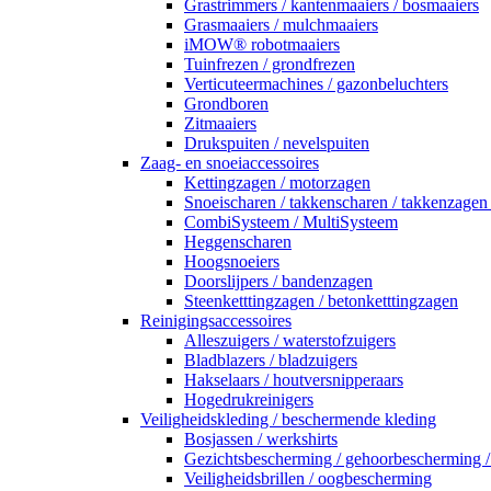
Grastrimmers / kantenmaaiers / bosmaaiers
Grasmaaiers / mulchmaaiers
iMOW® robotmaaiers
Tuinfrezen / grondfrezen
Verticuteermachines / gazonbeluchters
Grondboren
Zitmaaiers
Drukspuiten / nevelspuiten
Zaag- en snoeiaccessoires
Kettingzagen / motorzagen
Snoeischaren / takkenscharen / takkenzagen
CombiSysteem / MultiSysteem
Heggenscharen
Hoogsnoeiers
Doorslijpers / bandenzagen
Steenketttingzagen / betonketttingzagen
Reinigingsaccessoires
Alleszuigers / waterstofzuigers
Bladblazers / bladzuigers
Hakselaars / houtversnipperaars
Hogedrukreinigers
Veiligheidskleding / beschermende kleding
Bosjassen / werkshirts
Gezichtsbescherming / gehoorbescherming 
Veiligheidsbrillen / oogbescherming