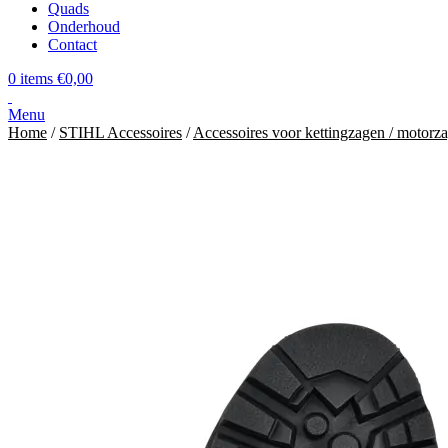
Quads
Onderhoud
Contact
0
items
€
0,00
Menu
Home
/
STIHL Accessoires
/
Accessoires voor kettingzagen / motorz