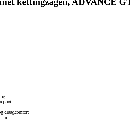
k met kettingzagen, ADVANCE G
ing
n punt
og draagcomfort
raan