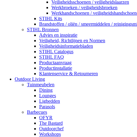
Veiligheidsschoenen / veiligheidslaarzen
Werkbroeken / veiligheidsbroeken
Werkhandschoenen / veiligheidshandschoen
STIHL Kits
Brandstoffen / oliën / smeermiddelen / reinigingsm
STIHL Bronnen
Advies en inspiratie
Veiligheid, Richtlijnen en Normen
Veiligheidsinformatiebladen
STIHL Catalogus
STIHL FAQ
Productaanvraag
Productinstallatie
Klantenservice & Retourneren
Outdoor Living
Tuinmeubelen
Dining
Lounges
Ligbedden
Parasols
Barbecues
OFYR
The Bastard
Outdoorchef
Workshops