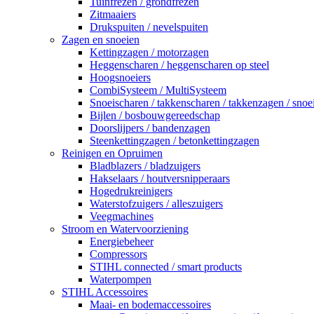
Tuinfrezen / grondfrezen
Zitmaaiers
Drukspuiten / nevelspuiten
Zagen en snoeien
Kettingzagen / motorzagen
Heggenscharen / heggenscharen op steel
Hoogsnoeiers
CombiSysteem / MultiSysteem
Snoeischaren / takkenscharen / takkenzagen / snoe
Bijlen / bosbouwgereedschap
Doorslijpers / bandenzagen
Steenkettingzagen / betonkettingzagen
Reinigen en Opruimen
Bladblazers / bladzuigers
Hakselaars / houtversnipperaars
Hogedrukreinigers
Waterstofzuigers / alleszuigers
Veegmachines
Stroom en Watervoorziening
Energiebeheer
Compressors
STIHL connected / smart products
Waterpompen
STIHL Accessoires
Maai- en bodemaccessoires