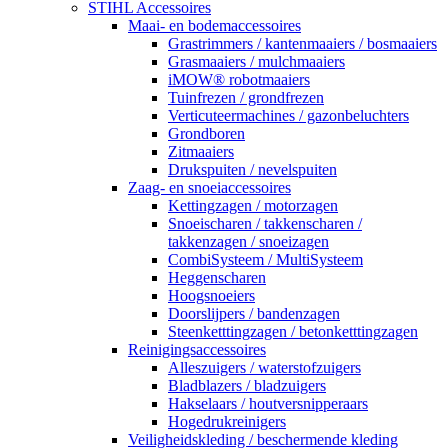
STIHL Accessoires
Maai- en bodemaccessoires
Grastrimmers / kantenmaaiers / bosmaaiers
Grasmaaiers / mulchmaaiers
iMOW® robotmaaiers
Tuinfrezen / grondfrezen
Verticuteermachines / gazonbeluchters
Grondboren
Zitmaaiers
Drukspuiten / nevelspuiten
Zaag- en snoeiaccessoires
Kettingzagen / motorzagen
Snoeischaren / takkenscharen /
takkenzagen / snoeizagen
CombiSysteem / MultiSysteem
Heggenscharen
Hoogsnoeiers
Doorslijpers / bandenzagen
Steenketttingzagen / betonketttingzagen
Reinigingsaccessoires
Alleszuigers / waterstofzuigers
Bladblazers / bladzuigers
Hakselaars / houtversnipperaars
Hogedrukreinigers
Veiligheidskleding / beschermende kleding