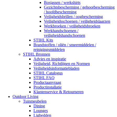
Bosjassen / werkshirts
Gezichtsbescherming / gehoorbescherming
/ hoofdbescherming
Veiligheidsbrillen / oogbescherming
Veiligheidsschoenen / veiligheidslaarzen
Werkbroeken / veiligheidsbroeken
Werkhandschoenen /
veiligheidshandschoenen
STIHL Kits
Brandstoffen / oliën / smeermiddelen /
reinigingsmiddelen
STIHL Bronnen
Advies en inspiratie
Veiligheid, Richtlijnen en Normen
Veiligheidsinformatiebladen
STIHL Catalogus
STIHL FAQ
Productaanvraag
Productinstallatie
Klantenservice & Retourneren
Outdoor Living
Tuinmeubelen
Dining
Lounges
Ligbedden