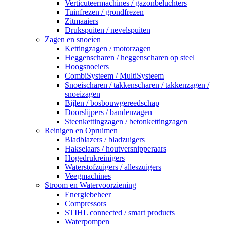
Verticuteermachines / gazonbeluchters
Tuinfrezen / grondfrezen
Zitmaaiers
Drukspuiten / nevelspuiten
Zagen en snoeien
Kettingzagen / motorzagen
Heggenscharen / heggenscharen op steel
Hoogsnoeiers
CombiSysteem / MultiSysteem
Snoeischaren / takkenscharen / takkenzagen /
snoeizagen
Bijlen / bosbouwgereedschap
Doorslijpers / bandenzagen
Steenkettingzagen / betonkettingzagen
Reinigen en Opruimen
Bladblazers / bladzuigers
Hakselaars / houtversnipperaars
Hogedrukreinigers
Waterstofzuigers / alleszuigers
Veegmachines
Stroom en Watervoorziening
Energiebeheer
Compressors
STIHL connected / smart products
Waterpompen