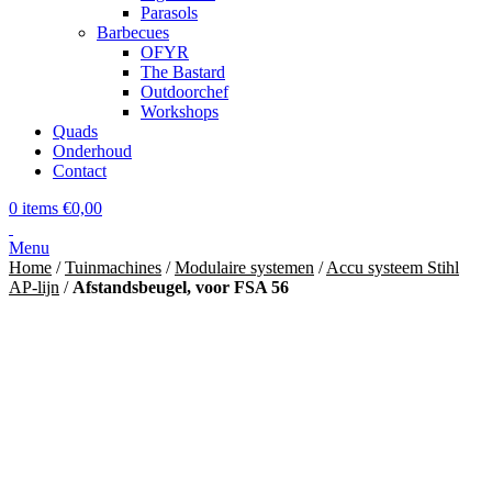
Parasols
Barbecues
OFYR
The Bastard
Outdoorchef
Workshops
Quads
Onderhoud
Contact
0
items
€
0,00
Menu
Home
/
Tuinmachines
/
Modulaire systemen
/
Accu systeem Stihl
AP-lijn
/
Afstandsbeugel, voor FSA 56