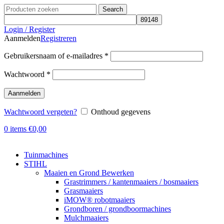
Search
Login / Register
Aanmelden
Registreren
Gebruikersnaam of e-mailadres
*
Wachtwoord
*
Aanmelden
Wachtwoord vergeten?
Onthoud gegevens
0
items
€
0,00
Tuinmachines
STIHL
Maaien en Grond Bewerken
Grastrimmers / kantenmaaiers / bosmaaiers
Grasmaaiers
iMOW® robotmaaiers
Grondboren / grondboormachines
Mulchmaaiers