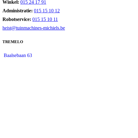
Winkel:
015 24 17 91
Administratie:
015 15 10 12
Robotservice:
015 15 10 11
heist@tuinmachines-michiels.be
TREMELO
Baalsebaan 63
3120 Tremelo
Winkel:
016 53 38 73
Administratie:
015 15 10 12
Robotservice:
015 15 10 11
tremelo@tuinmachines-michiels.be
MESSELBROEK
Mannenberg 257
3272 Messelbroek